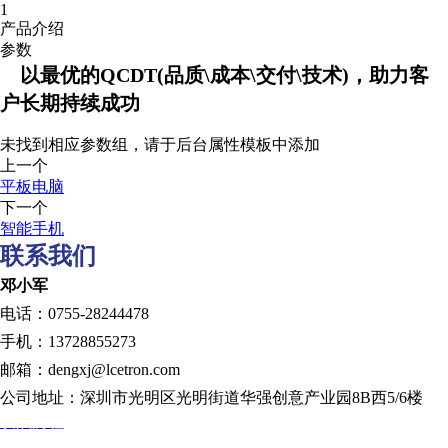
1
产品介绍
参数
以最优的QCDT(品质\成本\交付\技术)，助力客
户长期持续成功
未找到相应参数组，请于后台属性模板中添加
上一个
平板电脑
下一个
智能手机
联系我们
邓小军
电话：0755-28244478
手机：13728855273
邮箱：dengxj@lcetron.com
公司地址：深圳市光明区光明街道华强创意产业园8B西5/6楼
发展历程
规划蓝图