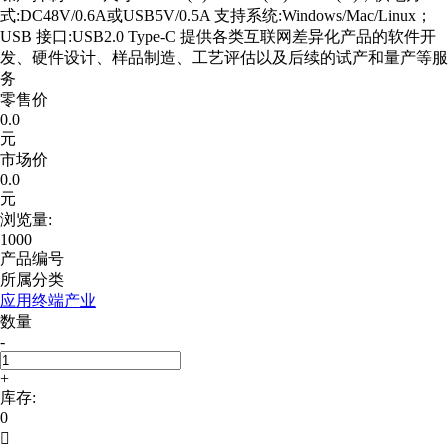
式:DC48V/0.6A或USB5V/0.5A 支持系统:Windows/Mac/Linux；
USB 接口:USB2.0 Type-C 提供各类互联网差异化产品的软件开
发、硬件设计、样品制造、工艺评估以及后续的试产和量产等服
务
零售价
0.0
元
市场价
0.0
元
浏览量:
1000
产品编号
所属分类
应用终端产业
数量
-
+
库存:
0
