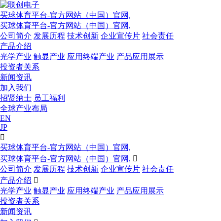
买球体育平台-官方网站（中国）官网,
买球体育平台-官方网站（中国）官网,
公司简介
发展历程
技术创新
企业宣传片
社会责任
产品介绍
光学产业
触显产业
应用终端产业
产品应用展示
投资者关系
新闻资讯
加入我们
招贤纳士
员工福利
全球产业布局
EN
JP

买球体育平台-官方网站（中国）官网,
买球体育平台-官方网站（中国）官网,

公司简介
发展历程
技术创新
企业宣传片
社会责任
产品介绍

光学产业
触显产业
应用终端产业
产品应用展示
投资者关系
新闻资讯