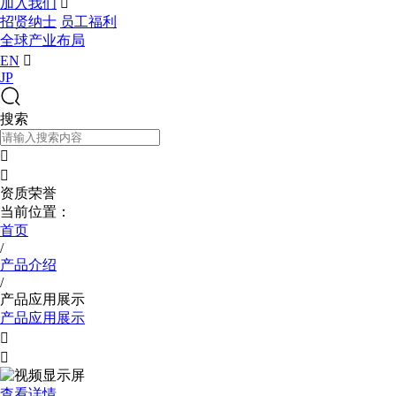
加入我们

招贤纳士
员工福利
全球产业布局
EN

JP
搜索


资质荣誉
当前位置：
首页
/
产品介绍
/
产品应用展示
产品应用展示


查看详情