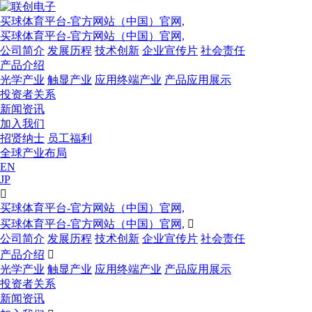
买球体育平台-官方网站（中国）官网,
买球体育平台-官方网站（中国）官网,
公司简介
发展历程
技术创新
企业宣传片
社会责任
产品介绍
光学产业
触显产业
应用终端产业
产品应用展示
投资者关系
新闻资讯
加入我们
招贤纳士
员工福利
全球产业布局
EN
JP

买球体育平台-官方网站（中国）官网,
买球体育平台-官方网站（中国）官网,

公司简介
发展历程
技术创新
企业宣传片
社会责任
产品介绍

光学产业
触显产业
应用终端产业
产品应用展示
投资者关系
新闻资讯